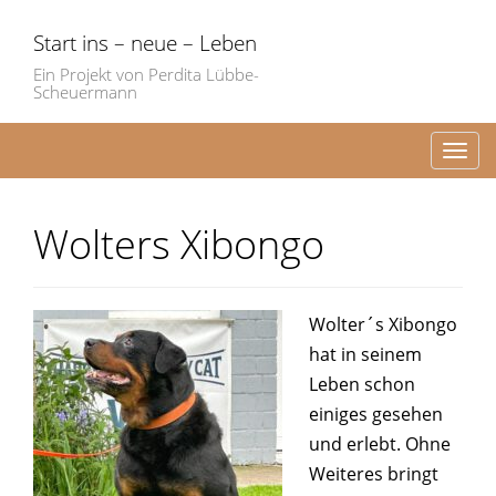
Start ins – neue – Leben
Ein Projekt von Perdita Lübbe-
Scheuermann
Toggl
Wolters Xibongo
Wolter´s Xibongo
hat in seinem
Leben schon
einiges gesehen
und erlebt. Ohne
Weiteres bringt