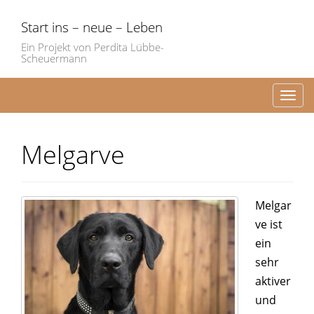
Start ins – neue – Leben
Ein Projekt von Perdita Lübbe-
Scheuermann
Toggl
Melgarve
Melgar
ve ist
ein
sehr
aktiver
und